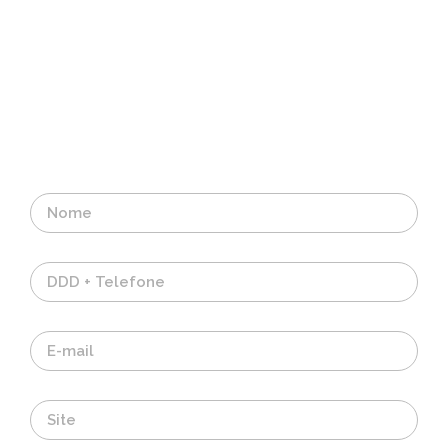
Receba uma
análise gratuita
do seu negócio
Receba um diagnóstico do nosso time sobre
a sua estrutura digital e destrave as vendas
da sua empresa.
Nome
Telefone
E-mail
Site (Não Obrigatório)